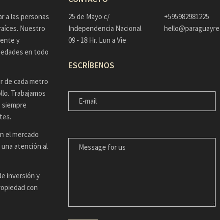
r a las personas
25 de Mayo c/
+595982981225
raíces. Nuestro
Independencia Nacional
hello@paraguayre
rente y
09 - 18 Hr. Lun a Vie
opiedades en todo
ESCRÍBENOS
r de cada metro
E-MAIL
llo. Trabajamos
, siempre
tes.
MESSAGE FOR US
en el mercado
 una atención al
e inversión y
propiedad con