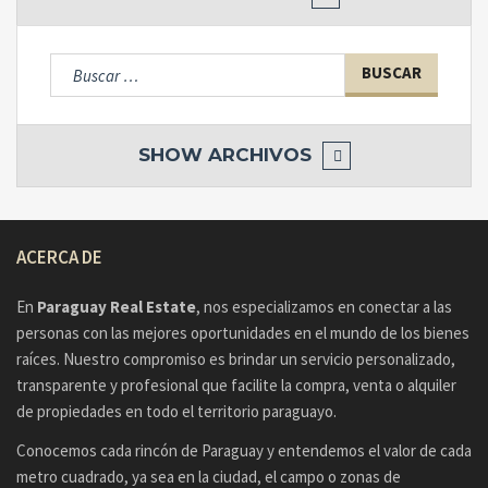
🛏️
Total de dormitorios:
9
🛁
Total de baños:
13
🚗
Cocheras:
3
Buscar:
🧱
Ambientes (rooms):
12
✅ Ideal para inversión, vivienda multifamiliar, oficinas corporativas
SHOW
ARCHIVOS
o alquiler por unidades.
📲 Contacto directo: wa.me/595982981225
ACERCA DE
En
Paraguay Real Estate
, nos especializamos en conectar a las
personas con las mejores oportunidades en el mundo de los bienes
raíces. Nuestro compromiso es brindar un servicio personalizado,
transparente y profesional que facilite la compra, venta o alquiler
de propiedades en todo el territorio paraguayo.
Conocemos cada rincón de Paraguay y entendemos el valor de cada
metro cuadrado, ya sea en la ciudad, el campo o zonas de