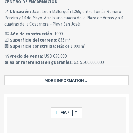
CENTRO DE ENCARNACIÓN
📌
Ubicación:
Juan León Mallorquín 1365, entre Tomás Romero
Pereira y 14 de Mayo. A solo una cuadra de la Plaza de Armas y a 4
cuadras de la Costanera – Playa San José.
🏗️
Año de construcción:
1990
📐
Superficie del terreno:
855 m²
🏢
Superficie construida:
Más de 1.000 m²
💰
Precio de venta:
USD 650.000
💲
Valor referencial en guaraníes:
Gs. 5.200.000.000
MORE INFORMATION ...
🛏️ Ambientes y distribución:
🏠 Planta Baja:
2 locales comerciales con baños
MAP
Cochera para 3 vehículos
Oficinas administrativas